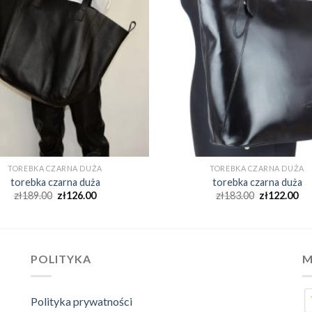
TOREBKA CZARNA DUŻA
TOREBKA CZARNA DUŻA
torebka czarna duża
torebka czarna duża
zł
189.00
zł
126.00
zł
183.00
zł
122.00
POLITYKA
M
Polityka prywatności