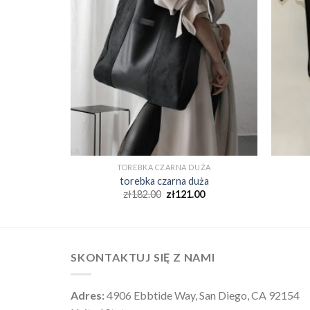
UŻA
TOREBKA CZARNA DUŻA
ża
torebka czarna duża
0
zł
182.00
zł
121.00
SKONTAKTUJ SIĘ Z NAMI
Adres:
4906 Ebbtide Way, San Diego, CA 92154