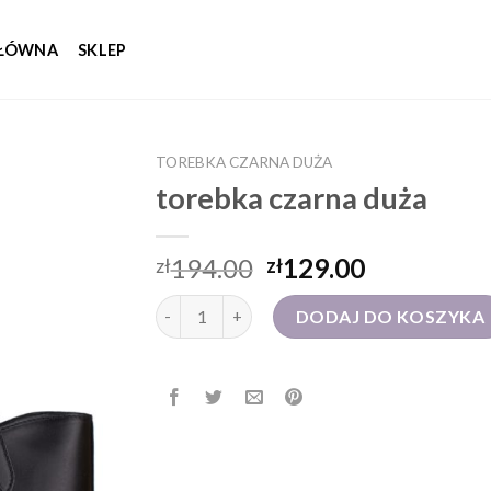
GŁÓWNA
SKLEP
TOREBKA CZARNA DUŻA
torebka czarna duża
194.00
129.00
zł
zł
ilość torebka czarna duża
DODAJ DO KOSZYKA