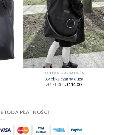
TOREBKA CZARNA DUŻA
torebka czarna duża
zł
171.00
zł
114.00
ETODA PŁATNOŚCI