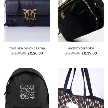
torebka pinko czarna
mohito torebka
zł
180.00
zł
120.00
zł
179.00
zł
119.00