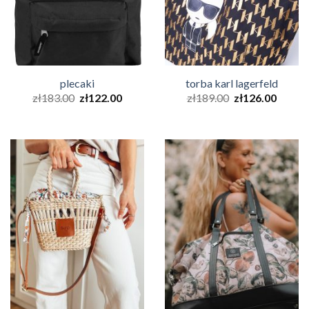
plecaki
torba karl lagerfeld
zł
183.00
zł
122.00
zł
189.00
zł
126.00