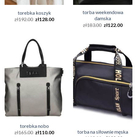
torba weekendowa
torebka koszyk
damska
zł
192.00
zł
128.00
zł
183.00
zł
122.00
torebka nobo
torba na siłownie męska
zł
165.00
zł
110.00