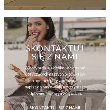
SKONTAKTUJ
SIĘ Z NAMI
W przypadku jakichkolwiek pytań
dotyczących naszych produktów
lub pomocy przy zamówieniu,
napisz do nas e-mail, a otrzymasz
odpowiedź w ciągu 24 godzin.
SKONTAKTUJ SIĘ Z NAMI