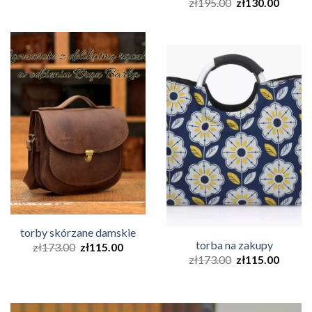
zł
195.00
zł
130.00
torby skórzane damskie
torba na zakupy
zł
173.00
zł
115.00
zł
173.00
zł
115.00