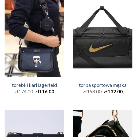
torebki karl lagerfeld
torba sportowa męska
zł
174.00
zł
116.00
zł
198.00
zł
132.00