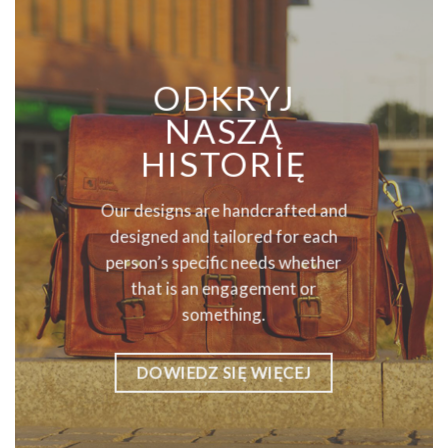
ODKRYJ
NASZĄ
HISTORIĘ
Our designs are handcrafted and
designed and tailored for each
person’s specific needs whether
that is an engagement or
something.
DOWIEDZ SIĘ WIĘCEJ