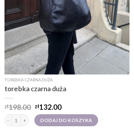
TOREBKA CZARNA DUŻA
torebka czarna duża
198.00
132.00
zł
zł
ilość torebka czarna duża
DODAJ DO KOSZYKA