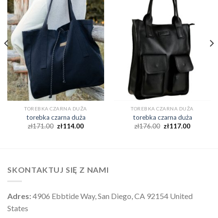
TOREBKA CZARNA DUŻA
TOREBKA CZARNA DUŻA
torebka czarna duża
torebka czarna duża
zł
171.00
zł
114.00
zł
176.00
zł
117.00
SKONTAKTUJ SIĘ Z NAMI
Adres:
4906 Ebbtide Way, San Diego, CA 92154 United
States