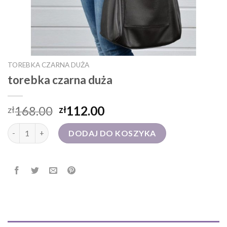
TOREBKA CZARNA DUŻA
torebka czarna duża
168.00
112.00
zł
zł
ilość torebka czarna duża
DODAJ DO KOSZYKA