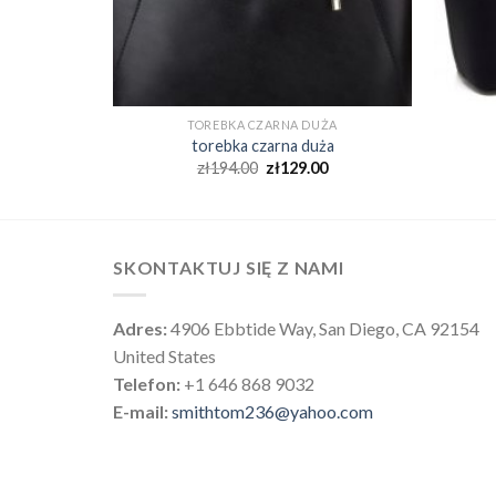
UŻA
TOREBKA CZARNA DUŻA
ża
torebka czarna duża
0
zł
194.00
zł
129.00
SKONTAKTUJ SIĘ Z NAMI
Adres:
4906 Ebbtide Way, San Diego, CA 92154
United States
Telefon:
+1 646 868 9032
E-mail:
smithtom236@yahoo.com