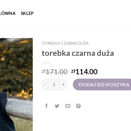
GŁÓWNA
SKLEP
TOREBKA CZARNA DUŻA
torebka czarna duża
171.00
114.00
zł
zł
ilość torebka czarna duża
DODAJ DO KOSZYKA