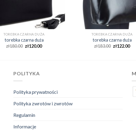
TOREBKA CZARNA DUŻA
TOREBKA CZARNA DUŻA
torebka czarna duża
torebka czarna duża
zł
180.00
zł
120.00
zł
183.00
zł
122.00
POLITYKA
M
Polityka prywatności
Polityka zwrotów i zwrotów
Regulamin
Informacje