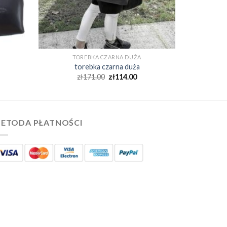
TOREBKA CZARNA DUŻA
torebka czarna duża
zł
171.00
zł
114.00
ETODA PŁATNOŚCI