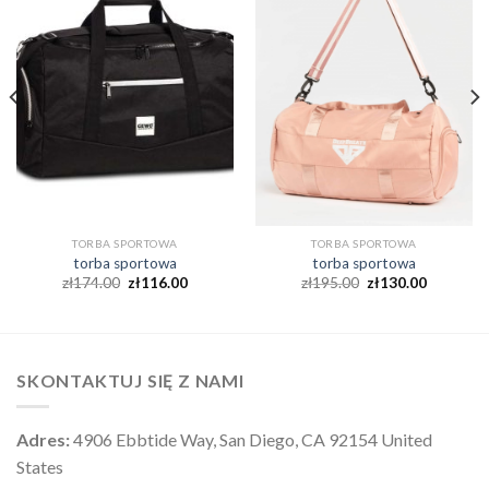
TORBA SPORTOWA
TORBA SPORTOWA
torba sportowa
torba sportowa
zł
174.00
zł
116.00
zł
195.00
zł
130.00
SKONTAKTUJ SIĘ Z NAMI
Adres:
4906 Ebbtide Way, San Diego, CA 92154 United
States