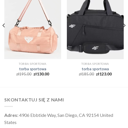
TORBA SPORTOWA
TORBA SPORTOWA
torba sportowa
torba sportowa
zł
195.00
zł
130.00
zł
185.00
zł
123.00
SKONTAKTUJ SIĘ Z NAMI
Adres:
4906 Ebbtide Way, San Diego, CA 92154 United
States