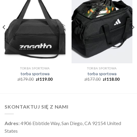
TORBA SPORTOWA
TORBA SPORTOWA
torba sportowa
torba sportowa
zł
179.00
zł
119.00
zł
177.00
zł
118.00
SKONTAKTUJ SIĘ Z NAMI
Adres:
4906 Ebbtide Way, San Diego, CA 92154 United
States