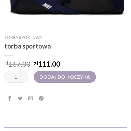
TORBA SPORTOWA
torba sportowa
167.00
111.00
zł
zł
ilość torba sportowa
DODAJ DO KOSZYKA