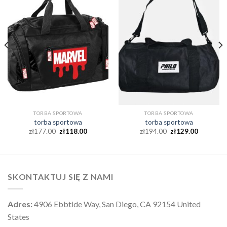
TORBA SPORTOWA
TORBA SPORTOWA
torba sportowa
torba sportowa
zł
177.00
zł
118.00
zł
194.00
zł
129.00
SKONTAKTUJ SIĘ Z NAMI
Adres:
4906 Ebbtide Way, San Diego, CA 92154 United
States