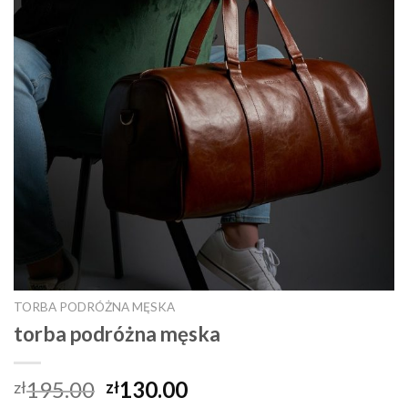
TORBA PODRÓŻNA MĘSKA
torba podróżna męska
195.00
130.00
zł
zł