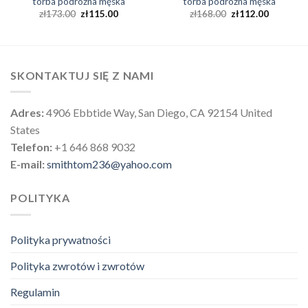
torba podróżna męska
torba podróżna męska
zł
173.00
zł
115.00
zł
168.00
zł
112.00
SKONTAKTUJ SIĘ Z NAMI
Adres:
4906 Ebbtide Way, San Diego, CA 92154 United
States
Telefon:
+1 646 868 9032
E-mail:
smithtom236@yahoo.com
POLITYKA
Polityka prywatności
Polityka zwrotów i zwrotów
Regulamin