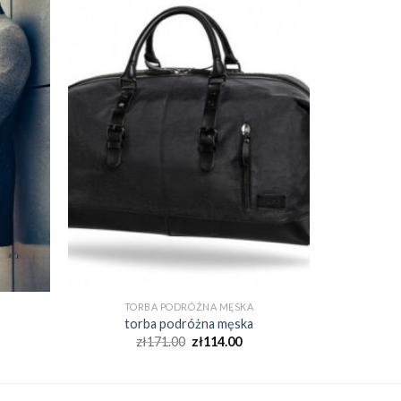
TORBA PODRÓŻNA MĘSKA
torba podróżna męska
zł
171.00
zł
114.00