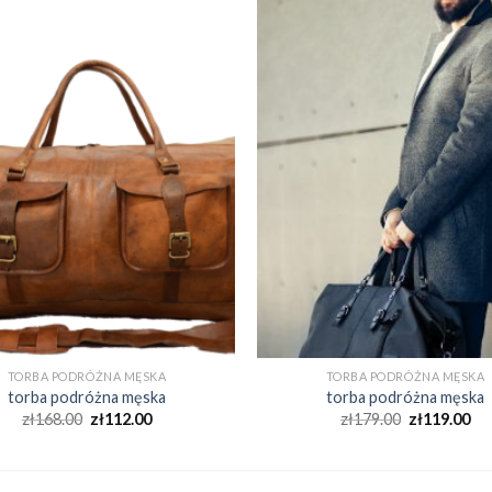
TORBA PODRÓŻNA MĘSKA
TORBA PODRÓŻNA MĘSKA
torba podróżna męska
torba podróżna męska
zł
168.00
zł
112.00
zł
179.00
zł
119.00