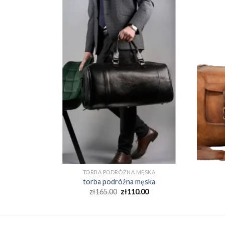
SKA
TORBA PODRÓŻNA MĘSKA
ska
torba podróżna męska
0
zł
165.00
zł
110.00