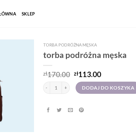
GŁÓWNA
SKLEP
TORBA PODRÓŻNA MĘSKA
torba podróżna męska
170.00
113.00
zł
zł
ilość torba podróżna męska
DODAJ DO KOSZYKA