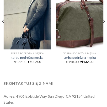
TORBA PODRÓŻNA MĘSKA
TORBA PODRÓŻNA MĘSKA
torba podróżna męska
torba podróżna męska
zł
179.00
zł
119.00
zł
198.00
zł
132.00
SKONTAKTUJ SIĘ Z NAMI
Adres:
4906 Ebbtide Way, San Diego, CA 92154 United
States