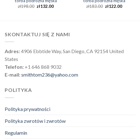
torba podróżna męska
torba podróżna męska
zł
198.00
zł
132.00
zł
183.00
zł
122.00
SKONTAKTUJ SIĘ Z NAMI
Adres:
4906 Ebbtide Way, San Diego, CA 92154 United
States
Telefon:
+1 646 868 9032
E-mail:
smithtom236@yahoo.com
POLITYKA
Polityka prywatności
Polityka zwrotów i zwrotów
Regulamin