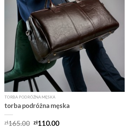
TORBA PODRÓŻNA MĘSKA
torba podróżna męska
165.00
110.00
zł
zł