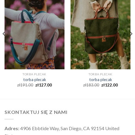
TORBA PLECAK
TORBA PLECAK
torba plecak
torba plecak
zł
191.00
zł
127.00
zł
183.00
zł
122.00
SKONTAKTUJ SIĘ Z NAMI
Adres:
4906 Ebbtide Way, San Diego, CA 92154 United