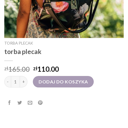
TORBA PLECAK
torba plecak
165.00
110.00
zł
zł
ilość torba plecak
DODAJ DO KOSZYKA