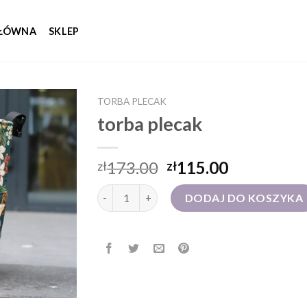
GŁÓWNA
SKLEP
TORBA PLECAK
torba plecak
173.00
115.00
zł
zł
ilość torba plecak
DODAJ DO KOSZYKA