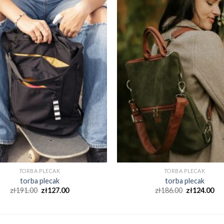
TORBA PLECAK
TORBA PLECAK
torba plecak
torba plecak
zł
191.00
zł
127.00
zł
186.00
zł
124.00