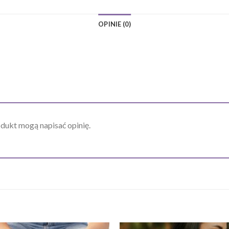
OPINIE (0)
odukt mogą napisać opinię.