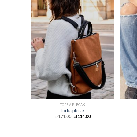
TORBA PLECAK
torba plecak
0
zł
171.00
zł
114.00