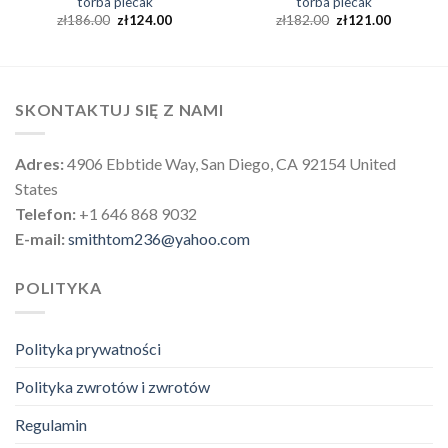
torba plecak
torba plecak
zł
186.00
zł
124.00
zł
182.00
zł
121.00
SKONTAKTUJ SIĘ Z NAMI
Adres:
4906 Ebbtide Way, San Diego, CA 92154 United
States
Telefon:
+1 646 868 9032
E-mail:
smithtom236@yahoo.com
POLITYKA
Polityka prywatności
Polityka zwrotów i zwrotów
Regulamin