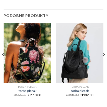
PODOBNE PRODUKTY
TORBA PLECAK
TORBA PLECAK
torba plecak
torba plecak
zł
165.00
zł
110.00
zł
198.00
zł
132.00