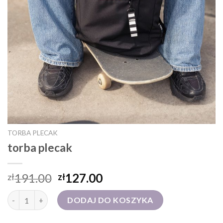
TORBA PLECAK
torba plecak
191.00
127.00
zł
zł
ilość torba plecak
DODAJ DO KOSZYKA