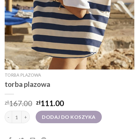
TORBA PLAZOWA
torba plazowa
167.00
111.00
zł
zł
ilość torba plazowa
DODAJ DO KOSZYKA