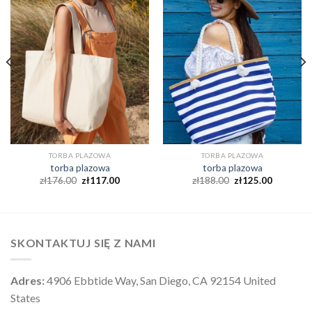
TORBA PLAZOWA
TORBA PLAZOWA
torba plazowa
torba plazowa
zł
176.00
zł
117.00
zł
188.00
zł
125.00
SKONTAKTUJ SIĘ Z NAMI
Adres:
4906 Ebbtide Way, San Diego, CA 92154 United
States