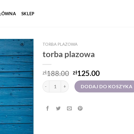
GŁÓWNA
SKLEP
TORBA PLAZOWA
torba plazowa
188.00
125.00
zł
zł
ilość torba plazowa
DODAJ DO KOSZYKA