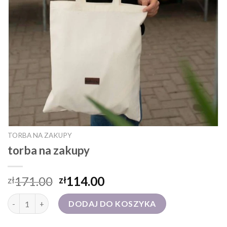
TORBA NA ZAKUPY
torba na zakupy
171.00
114.00
zł
zł
ilość torba na zakupy
DODAJ DO KOSZYKA