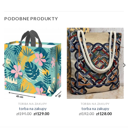
PODOBNE PRODUKTY
TORBA NA ZAKUPY
TORBA NA ZAKUPY
torba na zakupy
torba na zakupy
zł
194.00
zł
129.00
zł
192.00
zł
128.00