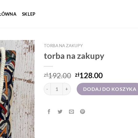
GŁÓWNA
SKLEP
TORBA NA ZAKUPY
torba na zakupy
192.00
128.00
zł
zł
ilość torba na zakupy
DODAJ DO KOSZYKA