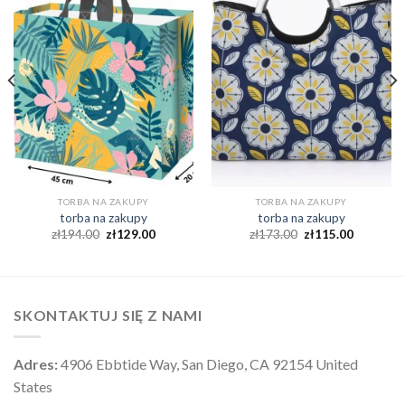
TORBA NA ZAKUPY
TORBA NA ZAKUPY
torba na zakupy
torba na zakupy
zł
194.00
zł
129.00
zł
173.00
zł
115.00
SKONTAKTUJ SIĘ Z NAMI
Adres:
4906 Ebbtide Way, San Diego, CA 92154 United
States