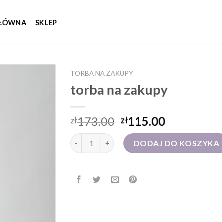
GŁÓWNA
SKLEP
TORBA NA ZAKUPY
torba na zakupy
173.00
115.00
zł
zł
ilość torba na zakupy
DODAJ DO KOSZYKA