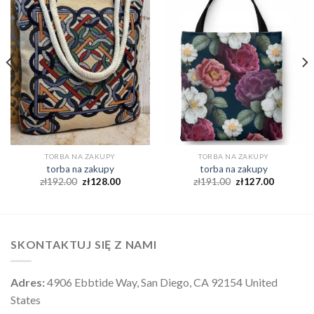
TORBA NA ZAKUPY
TORBA NA ZAKUPY
torba na zakupy
torba na zakupy
zł
192.00
zł
128.00
zł
191.00
zł
127.00
SKONTAKTUJ SIĘ Z NAMI
Adres:
4906 Ebbtide Way, San Diego, CA 92154 United
States