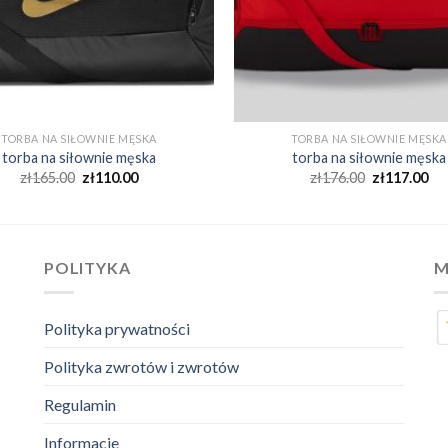
TORBA NA SIŁOWNIE MĘSKA
TORBA NA SIŁOWNIE MĘSKA
torba na siłownie męska
torba na siłownie męska
zł
165.00
zł
110.00
zł
176.00
zł
117.00
POLITYKA
M
Polityka prywatności
Polityka zwrotów i zwrotów
Regulamin
Informacje