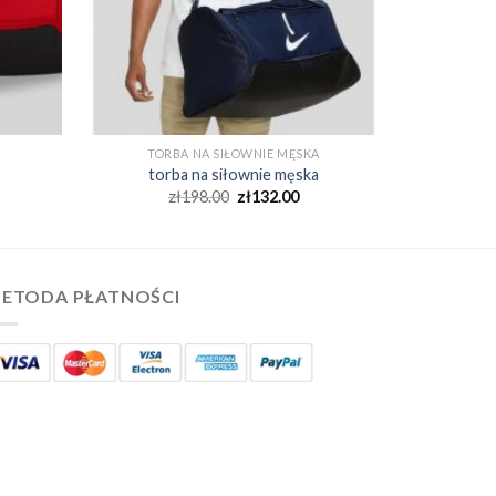
TORBA NA SIŁOWNIE MĘSKA
torba na siłownie męska
zł
198.00
zł
132.00
ETODA PŁATNOŚCI