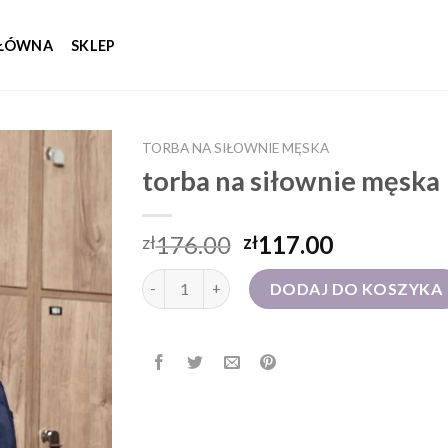
GŁÓWNA
SKLEP
TORBA NA SIŁOWNIE MĘSKA
torba na siłownie męska
176.00
117.00
zł
zł
ilość torba na siłownie męska
DODAJ DO KOSZYKA