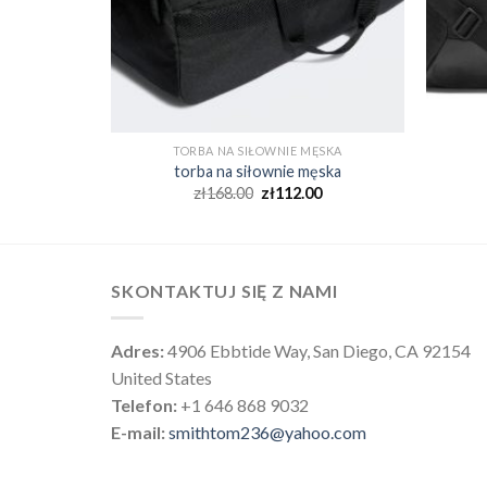
ĘSKA
TORBA NA SIŁOWNIE MĘSKA
ęska
torba na siłownie męska
0
zł
168.00
zł
112.00
SKONTAKTUJ SIĘ Z NAMI
Adres:
4906 Ebbtide Way, San Diego, CA 92154
United States
Telefon:
+1 646 868 9032
E-mail:
smithtom236@yahoo.com