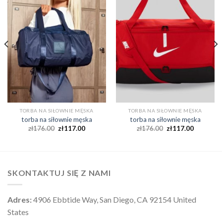
TORBA NA SIŁOWNIE MĘSKA
TORBA NA SIŁOWNIE MĘSKA
torba na siłownie męska
torba na siłownie męska
zł
176.00
zł
117.00
zł
176.00
zł
117.00
SKONTAKTUJ SIĘ Z NAMI
Adres:
4906 Ebbtide Way, San Diego, CA 92154 United
States