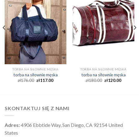
TORBA NA SIŁOWNIE MĘSKA
TORBA NA SIŁOWNIE MĘSKA
torba na siłownie męska
torba na siłownie męska
zł
176.00
zł
117.00
zł
180.00
zł
120.00
SKONTAKTUJ SIĘ Z NAMI
Adres:
4906 Ebbtide Way, San Diego, CA 92154 United
States