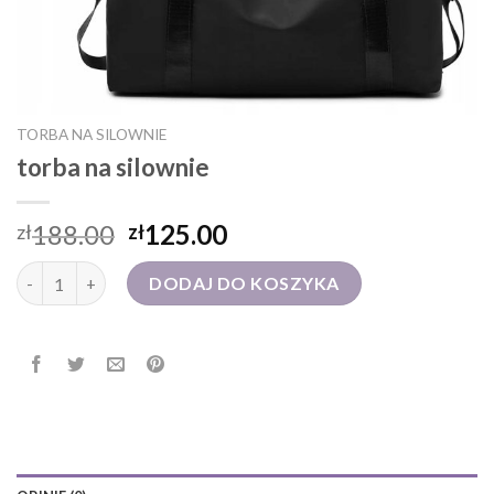
TORBA NA SILOWNIE
torba na silownie
188.00
125.00
zł
zł
ilość torba na silownie
DODAJ DO KOSZYKA