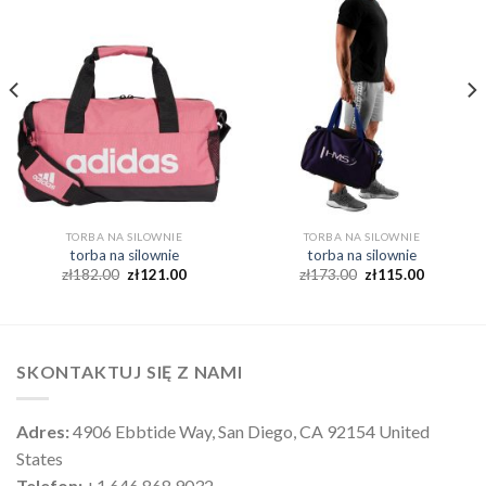
TORBA NA SILOWNIE
TORBA NA SILOWNIE
torba na silownie
torba na silownie
zł
182.00
zł
121.00
zł
173.00
zł
115.00
SKONTAKTUJ SIĘ Z NAMI
Adres:
4906 Ebbtide Way, San Diego, CA 92154 United
States
Telefon:
+1 646 868 9032