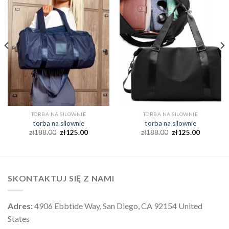
TORBA NA SILOWNIE
TORBA NA SILOWNIE
torba na silownie
torba na silownie
zł
188.00
zł
125.00
zł
188.00
zł
125.00
SKONTAKTUJ SIĘ Z NAMI
Adres:
4906 Ebbtide Way, San Diego, CA 92154 United
States