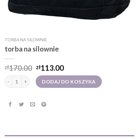
TORBA NA SILOWNIE
torba na silownie
170.00
113.00
zł
zł
ilość torba na silownie
DODAJ DO KOSZYKA