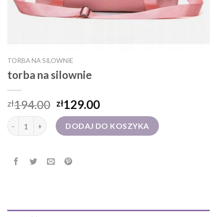
TORBA NA SILOWNIE
torba na silownie
194.00
129.00
zł
zł
ilość torba na silownie
DODAJ DO KOSZYKA