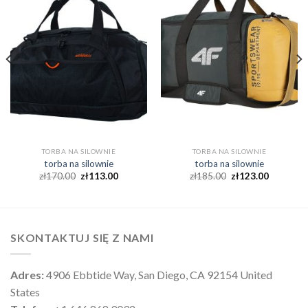
TORBA NA SILOWNIE
TORBA NA SILOWNIE
torba na silownie
torba na silownie
zł
170.00
zł
113.00
zł
185.00
zł
123.00
SKONTAKTUJ SIĘ Z NAMI
Adres:
4906 Ebbtide Way, San Diego, CA 92154 United
States