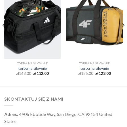
TORBA NA SILOWNIE
TORBA NA SILOWNIE
torba na silownie
torba na silownie
zł
168.00
zł
112.00
zł
185.00
zł
123.00
SKONTAKTUJ SIĘ Z NAMI
Adres:
4906 Ebbtide Way, San Diego, CA 92154 United
States