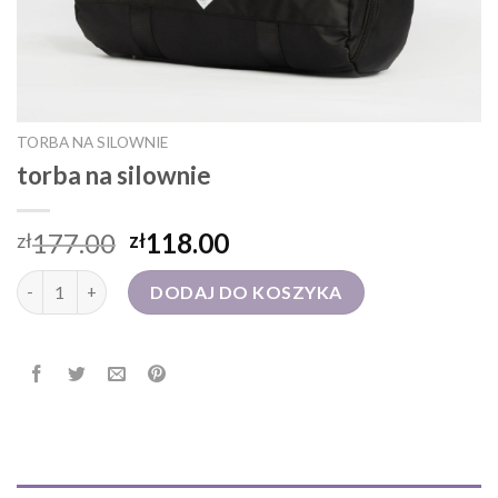
TORBA NA SILOWNIE
torba na silownie
177.00
118.00
zł
zł
ilość torba na silownie
DODAJ DO KOSZYKA