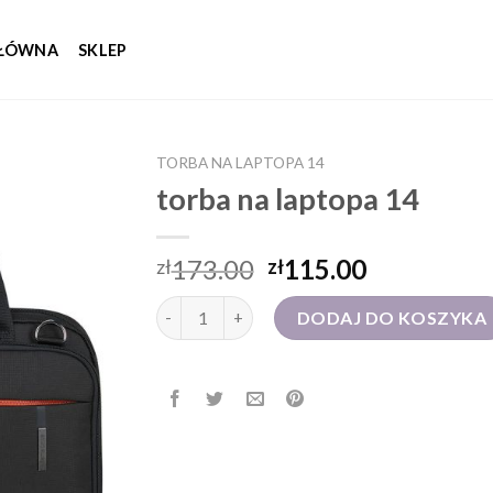
GŁÓWNA
SKLEP
TORBA NA LAPTOPA 14
torba na laptopa 14
173.00
115.00
zł
zł
ilość torba na laptopa 14
DODAJ DO KOSZYKA