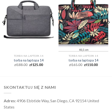
TORBA NA LAPTOPA 14
TORBA NA LAPTOPA 14
torba na laptopa 14
torba na laptopa 14
zł
188.00
zł
125.00
zł
165.00
zł
110.00
SKONTAKTUJ SIĘ Z NAMI
Adres:
4906 Ebbtide Way, San Diego, CA 92154 United
States