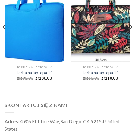
TORBA NA LAPTOPA 14
TORBA NA LAPTOPA 14
torba na laptopa 14
torba na laptopa 14
zł
195.00
zł
130.00
zł
165.00
zł
110.00
SKONTAKTUJ SIĘ Z NAMI
Adres:
4906 Ebbtide Way, San Diego, CA 92154 United
States