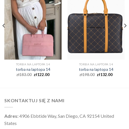
TORBA NA LAPTOPA 14
TORBA NA LAPTOPA 14
torba na laptopa 14
torba na laptopa 14
zł
183.00
zł
122.00
zł
198.00
zł
132.00
SKONTAKTUJ SIĘ Z NAMI
Adres:
4906 Ebbtide Way, San Diego, CA 92154 United
States