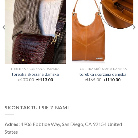
TOREBKA SKÓRZANA DAMSKA
TOREBKA SKÓRZANA DAMSKA
torebka skórzana damska
torebka skórzana damska
zł
170.00
zł
113.00
zł
165.00
zł
110.00
SKONTAKTUJ SIĘ Z NAMI
Adres:
4906 Ebbtide Way, San Diego, CA 92154 United
States