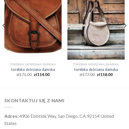
TOREBKA SKÓRZANA DAMSKA
TOREBKA SKÓRZANA DAMSKA
torebka skórzana damska
torebka skórzana damska
zł
171.00
zł
114.00
zł
177.00
zł
118.00
SKONTAKTUJ SIĘ Z NAMI
Adres:
4906 Ebbtide Way, San Diego, CA 92154 United
States