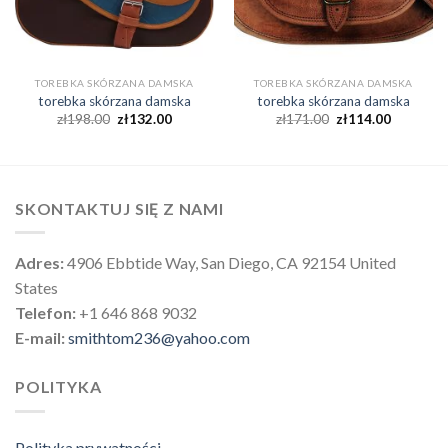
TOREBKA SKÓRZANA DAMSKA
TOREBKA SKÓRZANA DAMSKA
torebka skórzana damska
torebka skórzana damska
zł
198.00
zł
132.00
zł
171.00
zł
114.00
SKONTAKTUJ SIĘ Z NAMI
Adres:
4906 Ebbtide Way, San Diego, CA 92154 United
States
Telefon:
+1 646 868 9032
E-mail:
smithtom236@yahoo.com
POLITYKA
Polityka prywatności