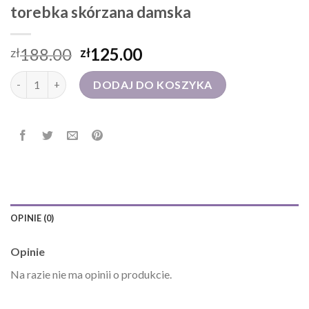
torebka skórzana damska
188.00
125.00
zł
zł
ilość torebka skórzana damska
DODAJ DO KOSZYKA
OPINIE (0)
Opinie
Na razie nie ma opinii o produkcie.