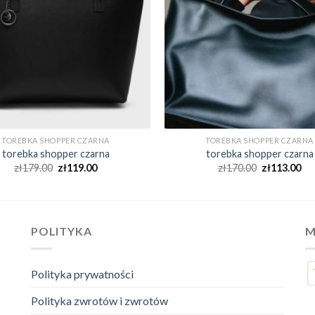
TOREBKA SHOPPER CZARNA
TOREBKA SHOPPER CZARNA
torebka shopper czarna
torebka shopper czarna
zł
179.00
zł
119.00
zł
170.00
zł
113.00
POLITYKA
M
Polityka prywatności
Polityka zwrotów i zwrotów