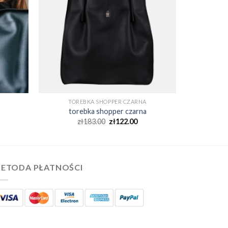
TOREBKA SHOPPER CZARNA
torebka shopper czarna
zł
183.00
zł
122.00
ETODA PŁATNOŚCI