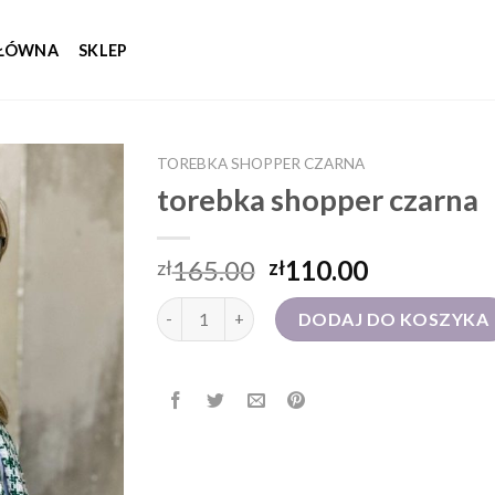
GŁÓWNA
SKLEP
TOREBKA SHOPPER CZARNA
torebka shopper czarna
165.00
110.00
zł
zł
ilość torebka shopper czarna
DODAJ DO KOSZYKA