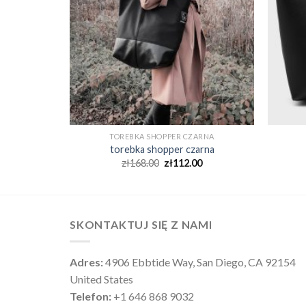
ARNA
TOREBKA SHOPPER CZARNA
arna
torebka shopper czarna
0
zł
168.00
zł
112.00
SKONTAKTUJ SIĘ Z NAMI
Adres:
4906 Ebbtide Way, San Diego, CA 92154
United States
Telefon:
+1 646 868 9032