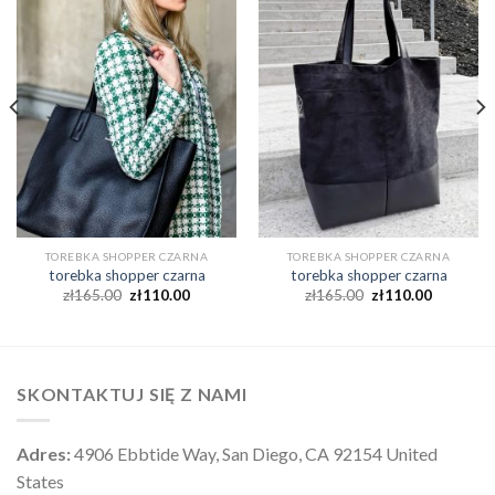
TOREBKA SHOPPER CZARNA
TOREBKA SHOPPER CZARNA
torebka shopper czarna
torebka shopper czarna
zł
165.00
zł
110.00
zł
165.00
zł
110.00
SKONTAKTUJ SIĘ Z NAMI
Adres:
4906 Ebbtide Way, San Diego, CA 92154 United
States