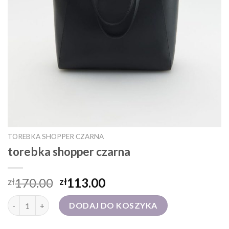
TOREBKA SHOPPER CZARNA
torebka shopper czarna
170.00
113.00
zł
zł
ilość torebka shopper czarna
DODAJ DO KOSZYKA