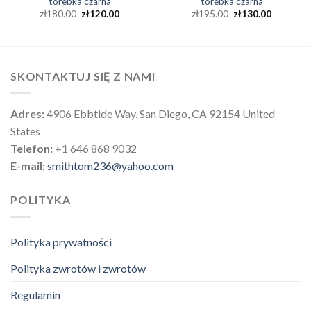
torebka czarna
torebka czarna
zł
180.00
zł
120.00
zł
195.00
zł
130.00
SKONTAKTUJ SIĘ Z NAMI
Adres:
4906 Ebbtide Way, San Diego, CA 92154 United
States
Telefon:
+1 646 868 9032
E-mail:
smithtom236@yahoo.com
POLITYKA
Polityka prywatności
Polityka zwrotów i zwrotów
Regulamin