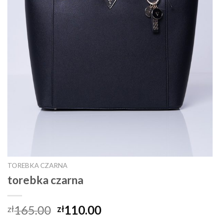
TOREBKA CZARNA
torebka czarna
165.00
110.00
zł
zł