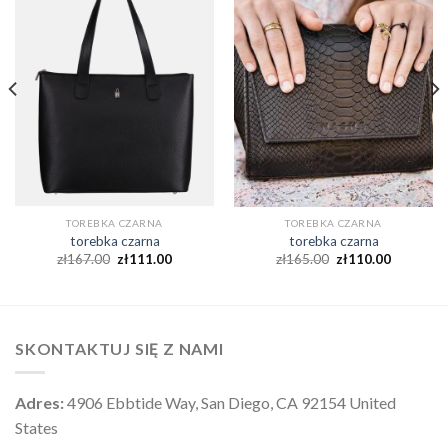
TOREBKA CZARNA
TOREBKA CZARNA
torebka czarna
torebka czarna
zł
167.00
zł
111.00
zł
165.00
zł
110.00
SKONTAKTUJ SIĘ Z NAMI
Adres:
4906 Ebbtide Way, San Diego, CA 92154 United
States