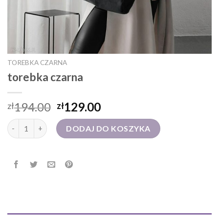
TOREBKA CZARNA
torebka czarna
194.00
129.00
zł
zł
ilość torebka czarna
DODAJ DO KOSZYKA