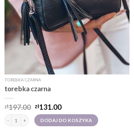
TOREBKA CZARNA
torebka czarna
197.00
131.00
zł
zł
ilość torebka czarna
DODAJ DO KOSZYKA