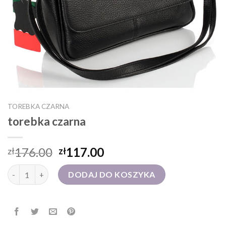
TOREBKA CZARNA
torebka czarna
176.00
117.00
zł
zł
ilość torebka czarna
DODAJ DO KOSZYKA