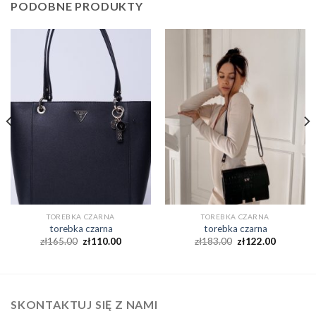
PODOBNE PRODUKTY
TOREBKA CZARNA
TOREBKA CZARNA
torebka czarna
torebka czarna
zł
165.00
zł
110.00
zł
183.00
zł
122.00
SKONTAKTUJ SIĘ Z NAMI