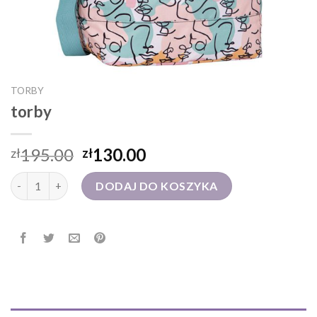
TORBY
torby
195.00
130.00
zł
zł
ilość torby
DODAJ DO KOSZYKA