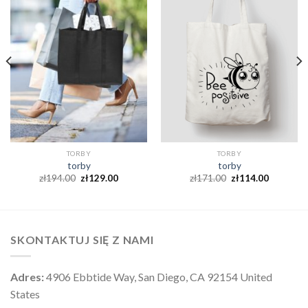
TORBY
TORBY
torby
torby
zł
194.00
zł
129.00
zł
171.00
zł
114.00
SKONTAKTUJ SIĘ Z NAMI
Adres:
4906 Ebbtide Way, San Diego, CA 92154 United
States