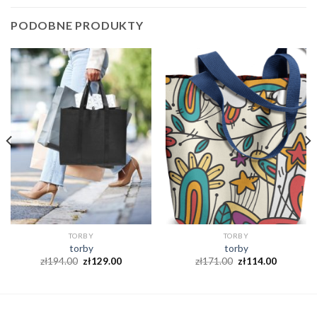
PODOBNE PRODUKTY
TORBY
TORBY
torby
torby
zł
194.00
zł
129.00
zł
171.00
zł
114.00