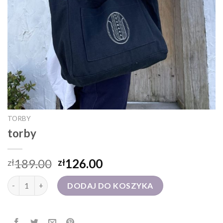
TORBY
torby
189.00
126.00
zł
zł
ilość torby
DODAJ DO KOSZYKA