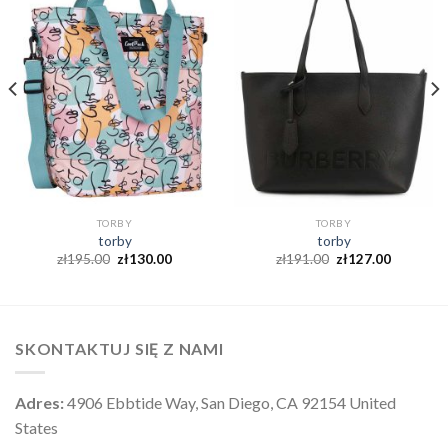
TORBY
TORBY
torby
torby
zł
195.00
zł
130.00
zł
191.00
zł
127.00
SKONTAKTUJ SIĘ Z NAMI
Adres:
4906 Ebbtide Way, San Diego, CA 92154 United
States