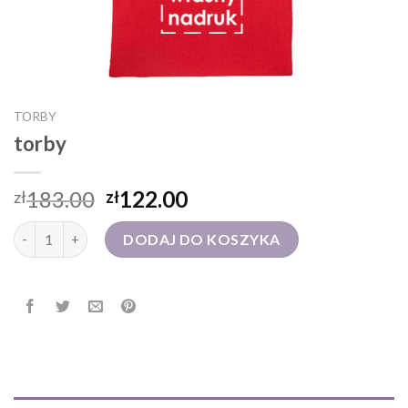
TORBY
torby
183.00
122.00
zł
zł
ilość torby
DODAJ DO KOSZYKA