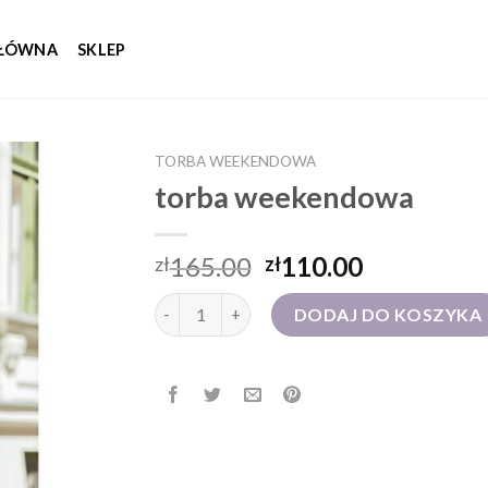
GŁÓWNA
SKLEP
TORBA WEEKENDOWA
torba weekendowa
165.00
110.00
zł
zł
ilość torba weekendowa
DODAJ DO KOSZYKA